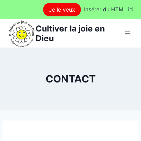
Aller
Je le veux
Insérer du HTML ici
au
contenu
Cultiver la joie en
Dieu
CONTACT