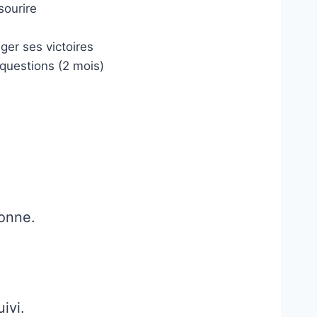
sourire
n
ger ses victoires
questions (2 mois)
donne.
ivi.