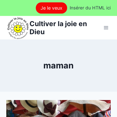
Aller
Je le veux
Insérer du HTML ici
au
contenu
Cultiver la joie en
Dieu
maman