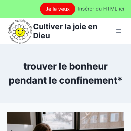
Aller
Je le veux
Insérer du HTML ici
au
contenu
Cultiver la joie en
Dieu
trouver le bonheur
pendant le confinement*