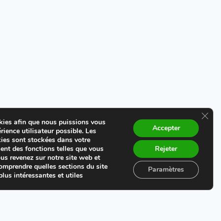
Ferme
okies afin que nous puissions vous
Accepter
érience utilisateur possible. Les
ies sont stockées dans votre
Politique de confidentialité
ent des fonctions telles que vous
Rejeter
us revenez sur notre site web et
comprendre quelles sections du site
Conditions Générales de vente
Paramètres
lus intéressantes et utiles