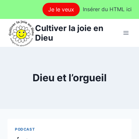
Aller
Je le veux
Insérer du HTML ici
au
contenu
Cultiver la joie en
Dieu
Dieu et l’orgueil
PODCAST