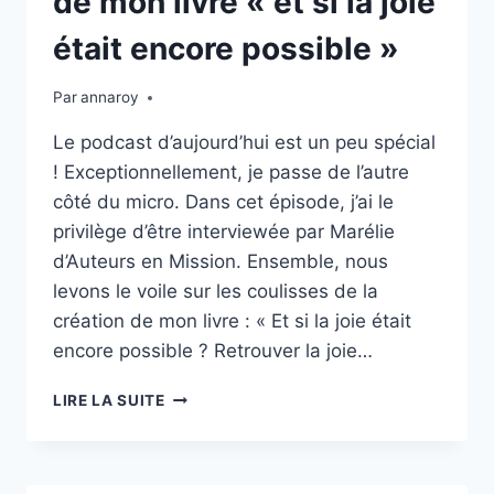
de mon livre « et si la joie
PEUR
NOUS
était encore possible »
ENTOURE
Par
annaroy
Le podcast d’aujourd’hui est un peu spécial
! Exceptionnellement, je passe de l’autre
côté du micro. Dans cet épisode, j’ai le
privilège d’être interviewée par Marélie
d’Auteurs en Mission. Ensemble, nous
levons le voile sur les coulisses de la
création de mon livre : « Et si la joie était
encore possible ? Retrouver la joie…
ÉPISODE
LIRE LA SUITE
34
:
INTERVIEW
AVEC