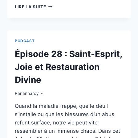
ÉPISODE
LIRE LA SUITE
29 :
DIRE
«
OUI
»
PODCAST
À
TOUT
Épisode 28 : Saint-Esprit,
PRIX
:
Joie et Restauration
LE
PIÈGE
Divine
Par
annaroy
Quand la maladie frappe, que le deuil
s’installe ou que les blessures d’un abus
refont surface, notre vie peut vite
ressembler à un immense chaos. Dans cet