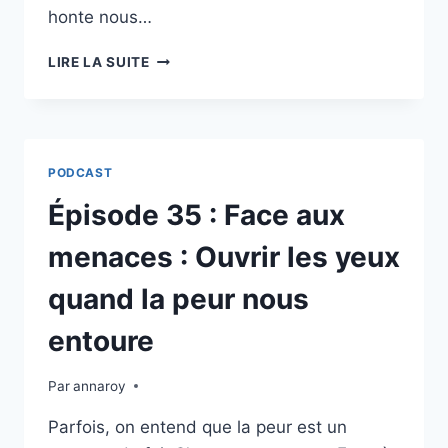
honte nous…
ÉPISODE
LIRE LA SUITE
36
:
DIEU
EST-
IL
PODCAST
DÉÇU
DE
Épisode 35 : Face aux
TOI
?
menaces : Ouvrir les yeux
quand la peur nous
entoure
Par
annaroy
Parfois, on entend que la peur est un