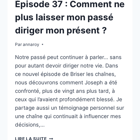
MONTRE-
Épisode 37 : Comment ne
T-
IL
plus laisser mon passé
PAS
TOUTE
diriger mon présent ?
LA
ROUTE
Par
annaroy
?
Notre passé peut continuer à parler… sans
pour autant devoir diriger notre vie. Dans
ce nouvel épisode de Briser les chaînes,
nous découvrons comment Joseph a été
confronté, plus de vingt ans plus tard, à
ceux qui l’avaient profondément blessé. Je
partage aussi un témoignage personnel sur
une chaîne qui continuait à influencer mes
décisions,…
ÉPISODE
LIRE LA SUITE