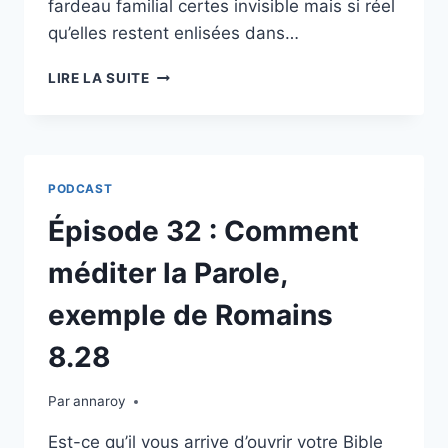
fardeau familial certes invisible mais si réel
qu’elles restent enlisées dans…
ÉPISODE
LIRE LA SUITE
33
:
FOI
CHRÉTIENNE
&
PODCAST
TRAUMATISMES
HÉRITÉS
Épisode 32 : Comment
méditer la Parole,
exemple de Romains
8.28
Par
annaroy
Est-ce qu’il vous arrive d’ouvrir votre Bible