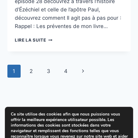
épisode 28 découvrez à travers l’histoire
d’Ézéchiel et celle de l’apôtre Paul,
découvrez comment Il agit pas à pas pour :
Rappel : Les préventes de mon livre…
ÉPISODE
LIRE LA SUITE
28
:
SAINT-
ESPRIT,
Navigation
Page
1
2
3
4
JOIE
ET
de
suivante
RESTAURATION
DIVINE
page
Ce site utilise des cookies afin que nous puissions vous
offrir la meilleure expérience utilisateur possible. Les
© 2026 Cultiver la joie en Dieu - Thème
informations des cookies sont stockées dans votre
navigateur et remplissent des fonctions telles que vous
WordPress par
Kadence WP
reconnaître lorsque vous revenez sur notre site web et aider