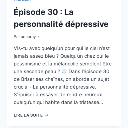
RETROUVER
SON
Épisode 30 : La
IDENTITÉ
FACE
personnalité dépressive
À
L’ORGUEIL
Par
annaroy
Vis-tu avec quelqu’un pour qui le ciel n’est
jamais assez bleu ? Quelqu’un chez qui le
pessimisme et la mélancolie semblent être
une seconde peau ?
Dans l’épisode 30
de Briser ses chaînes, on aborde un sujet
crucial : La personnalité dépressive.
S’épuiser à essayer de rendre heureux
quelqu’un qui habite dans la tristesse…
ÉPISODE
LIRE LA SUITE
30
: