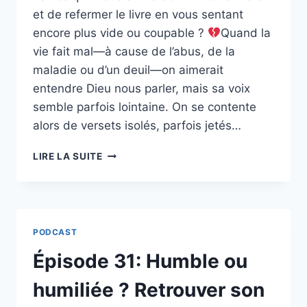
et de refermer le livre en vous sentant
encore plus vide ou coupable ?
Quand la
vie fait mal—à cause de l’abus, de la
maladie ou d’un deuil—on aimerait
entendre Dieu nous parler, mais sa voix
semble parfois lointaine. On se contente
alors de versets isolés, parfois jetés…
ÉPISODE
LIRE LA SUITE
32
:
COMMENT
MÉDITER
LA
PODCAST
PAROLE,
EXEMPLE
Épisode 31: Humble ou
DE
ROMAINS
humiliée ? Retrouver son
8.28