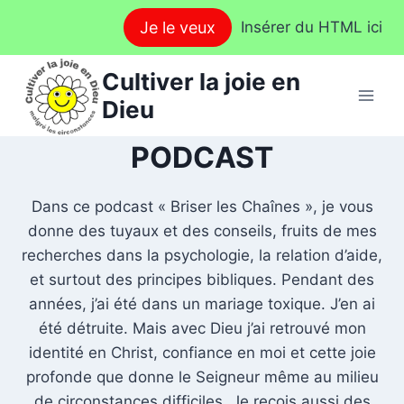
Aller
Je le veux
Insérer du HTML ici
au
contenu
Cultiver la joie en
Dieu
PODCAST
Dans ce podcast « Briser les Chaînes », je vous
donne des tuyaux et des conseils, fruits de mes
recherches dans la psychologie, la relation d’aide,
et surtout des principes bibliques. Pendant des
années, j’ai été dans un mariage toxique. J’en ai
été détruite. Mais avec Dieu j’ai retrouvé mon
identité en Christ, confiance en moi et cette joie
profonde que donne le Seigneur même au milieu
de circonstances difficiles. Je reçois aussi des