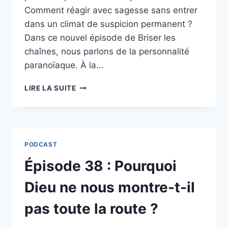
Comment réagir avec sagesse sans entrer
dans un climat de suspicion permanent ?
Dans ce nouvel épisode de Briser les
chaînes, nous parlons de la personnalité
paranoïaque. À la…
ÉPISODE
LIRE LA SUITE
39
:
PERSONNALITÉ
PARANOÏAQUE,
COMMENT
PODCAST
RÉAGIR
SELON
Épisode 38 : Pourquoi
LA
BIBLE ?
Dieu ne nous montre-t-il
pas toute la route ?