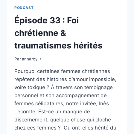
ANNA
PODCAST
ROY:
COULISSES
Épisode 33 : Foi
DE
MON
chrétienne &
LIVRE
« ET
traumatismes hérités
SI
LA
Par
annaroy
JOIE
ÉTAIT
Pourquoi certaines femmes chrétiennes
ENCORE
répètent des histoires d’amour impossible,
POSSIBLE »
voire toxique ? À travers son témoignage
personnel et son accompagnement de
femmes célibataires, notre invitée, Inès
Lecomte, Est-ce un manque de
discernement, quelque chose qui cloche
chez ces femmes ? Ou ont-elles hérité du