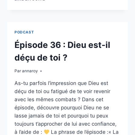
37
:
COMMENT
NE
PLUS
PODCAST
LAISSER
MON
Épisode 36 : Dieu est-il
PASSÉ
DIRIGER
déçu de toi ?
MON
PRÉSENT
Par
annaroy
?
As-tu parfois l’impression que Dieu est
déçu de toi ou fatigué de te voir revenir
avec les mêmes combats ? Dans cet
épisode, découvre pourquoi Dieu ne se
lasse jamais de toi et pourquoi tu peux
toujours t’approcher de lui avec confiance,
à l’aide de :
La phrase de l’épisode :« La