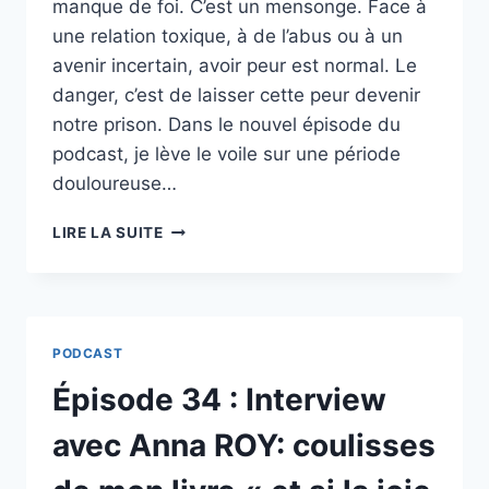
manque de foi. C’est un mensonge. Face à
une relation toxique, à de l’abus ou à un
avenir incertain, avoir peur est normal. Le
danger, c’est de laisser cette peur devenir
notre prison. Dans le nouvel épisode du
podcast, je lève le voile sur une période
douloureuse…
ÉPISODE
LIRE LA SUITE
35
:
FACE
AUX
MENACES
PODCAST
:
OUVRIR
Épisode 34 : Interview
LES
YEUX
avec Anna ROY: coulisses
QUAND
LA