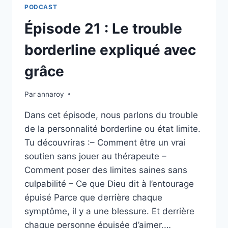
T-
PODCAST
IL
OUBLIÉ
Épisode 21 : Le trouble
SES
PROMESSES
borderline expliqué avec
?
grâce
Par
annaroy
Dans cet épisode, nous parlons du trouble
de la personnalité borderline ou état limite.
Tu découvriras :– Comment être un vrai
soutien sans jouer au thérapeute –
Comment poser des limites saines sans
culpabilité – Ce que Dieu dit à l’entourage
épuisé Parce que derrière chaque
symptôme, il y a une blessure. Et derrière
chaque personne épuisée d’aimer,…