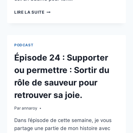
ÉPISODE
LIRE LA SUITE
25
:
PANSER
SES
BLESSURES
PODCAST
:
LE
Épisode 24 : Supporter
PROCESSUS
DIVIN
ou permettre : Sortir du
DE
LA
rôle de sauveur pour
GUÉRISON
INTÉRIEURE
retrouver sa joie.
Par
annaroy
Dans l’épisode de cette semaine, je vous
partage une partie de mon histoire avec