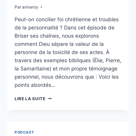
ET
Par
annaroy
LES
10
Peut-on concilier foi chrétienne et troubles
LÉPREUX
de la personnalité ? Dans cet épisode de
Briser ses chaînes, nous explorons
comment Dieu sépare la valeur de la
personne de la toxicité de ses actes. À
travers des exemples bibliques (Élie, Pierre,
la Samaritaine) et mon propre témoignage
personnel, nous découvrons que : Voici les
points abordés…
ÉPISODE
LIRE LA SUITE
19:
LE
REGARD
DU
PÈRE
PODCAST
SUR