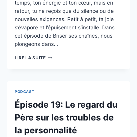
temps, ton énergie et ton cœur, mais en
retour, tu ne reçois que du silence ou de
nouvelles exigences. Petit à petit, ta joie
s’évapore et l’épuisement s’installe. Dans
cet épisode de Briser ses chaînes, nous
plongeons dans…
ÉPISODE
LIRE LA SUITE
20
:
GARDER
SA
JOIE
PODCAST
FACE
À
Épisode 19: Le regard du
L’INGRATITUDE,
LE
Père sur les troubles de
SECRET
DE
la personnalité
JÉSUS