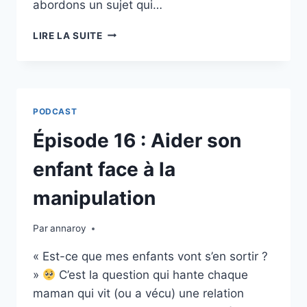
abordons un sujet qui…
ÉPISODE
LIRE LA SUITE
17
:
VIVRE
AVEC
UN
PODCAST
NARCISSIQUE
Épisode 16 : Aider son
enfant face à la
manipulation
Par
annaroy
« Est-ce que mes enfants vont s’en sortir ?
»
C’est la question qui hante chaque
maman qui vit (ou a vécu) une relation