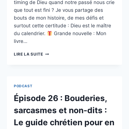
timing de Dieu quand notre passé nous crie
que tout est fini ? Je vous partage des
bouts de mon histoire, de mes défis et
surtout cette certitude : Dieu est le maître
du calendrier.
Grande nouvelle : Mon
livre…
ÉPISODE
LIRE LA SUITE
27
:
FAIRE
CONFIANCE
AU
PODCAST
TIMING
DE
Épisode 26 : Bouderies,
DIEU,
QUAND
sarcasmes et non-dits :
LA
JOIE
Le guide chrétien pour en
SEMBLE