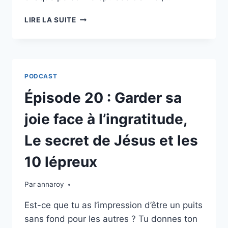
ÉPISODE
LIRE LA SUITE
21
:
LE
TROUBLE
BORDERLINE
PODCAST
EXPLIQUÉ
AVEC
Épisode 20 : Garder sa
GRÂCE
joie face à l’ingratitude,
Le secret de Jésus et les
10 lépreux
Par
annaroy
Est-ce que tu as l’impression d’être un puits
sans fond pour les autres ? Tu donnes ton