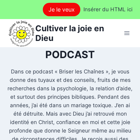
Aller
Je le veux
Insérer du HTML ici
au
contenu
Cultiver la joie en
Dieu
PODCAST
Dans ce podcast « Briser les Chaînes », je vous
donne des tuyaux et des conseils, fruits de mes
recherches dans la psychologie, la relation d’aide,
et surtout des principes bibliques. Pendant des
années, j’ai été dans un mariage toxique. J’en ai
été détruite. Mais avec Dieu j’ai retrouvé mon
identité en Christ, confiance en moi et cette joie
profonde que donne le Seigneur même au milieu
de circonstances difficiles. Je reçois aussi des