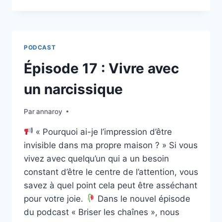
18
:
L’AUDACE
D’ABIGAIL
:
PODCAST
SAUVER
SA
Épisode 17 : Vivre avec
FAMILLE
un narcissique
Par
annaroy
« Pourquoi ai-je l’impression d’être
invisible dans ma propre maison ? » Si vous
vivez avec quelqu’un qui a un besoin
constant d’être le centre de l’attention, vous
savez à quel point cela peut être asséchant
pour votre joie.
Dans le nouvel épisode
du podcast « Briser les chaînes », nous