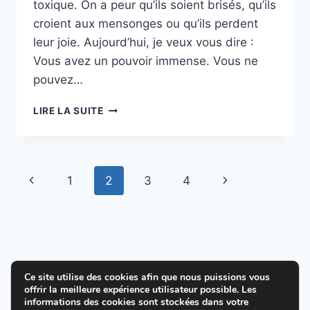
toxique. On a peur qu’ils soient brisés, qu’ils
croient aux mensonges ou qu’ils perdent
leur joie. Aujourd’hui, je veux vous dire :
Vous avez un pouvoir immense. Vous ne
pouvez…
ÉPISODE
LIRE LA SUITE
16
:
AIDER
SON
Navigation
Page
Page
1
2
3
4
ENFANT
FACE
de
précédente
suivante
À
LA
page
MANIPULATION
Ce site utilise des cookies afin que nous puissions vous
offrir la meilleure expérience utilisateur possible. Les
© 2026 Cultiver la joie en Dieu - Thème
informations des cookies sont stockées dans votre