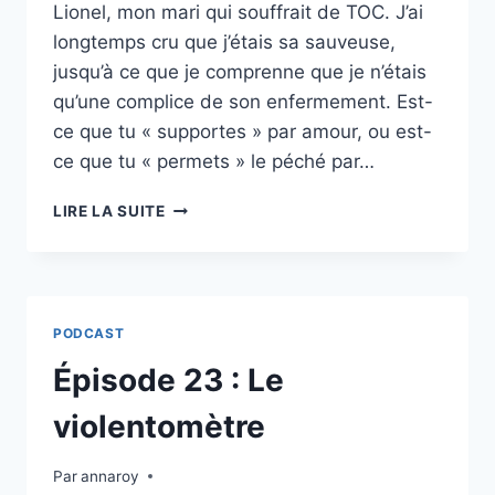
Lionel, mon mari qui souffrait de TOC. J’ai
longtemps cru que j’étais sa sauveuse,
jusqu’à ce que je comprenne que je n’étais
qu’une complice de son enfermement. Est-
ce que tu « supportes » par amour, ou est-
ce que tu « permets » le péché par…
ÉPISODE
LIRE LA SUITE
24
:
SUPPORTER
OU
PERMETTRE
PODCAST
:
SORTIR
Épisode 23 : Le
DU
RÔLE
violentomètre
DE
SAUVEUR
Par
annaroy
POUR