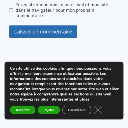
commandement : fermer le portail de notre jardin
Enregistrer mon nom, mon e-mail et mon site
intérieur à ce qui détruit, pour préserver la source
dans le navigateur pour mon prochain
commentaire.
de vie et de joie que Dieu y a mise.
2- Elles responsabilisent
l’autre
Ce site utilise des cookies afin que nous puissions vous
offrir la meilleure expérience utilisateur possible. Les
© 2026 Cultiver la joie en Dieu - Thème
Souvent nous pensons aider l’autre en lui
informations des cookies sont stockées dans votre
navigateur et remplissent des fonctions telles que vous
WordPress par
Kadence WP
rendant la vie facile, même si cela complique la
reconnaître lorsque vous revenez sur notre site web et aider
nôtre. Il est tellement plus facile de faire les
notre équipe à comprendre quelles sections du site web
Politique de confidentialité
vous trouvez les plus intéressantes et utiles
lacets à son enfant que de lui apprendre à les
Fermer la banni
Conditions Générales de vente
faire lui-même. Mais nous lui enlevons ainsi la
Accepter
Rejeter
Paramètres
satisfaction de se sentir utile, même s’il ne le
reconnaît pas sur le moment.