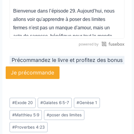
Bienvenue dans l’épisode 29. Aujourd’hui, nous
allons voir qu'apprendre à poser des limites
fermes n'est pas un manque d'amour, mais un
acte de sagesse, bénéfique pour tout le monde.
Nous verrons aussi comment prendre le recul
nécessaire pour regarder la situation avec les
Précommandez le livre et profitez des bonus
yeux de Dieu et voir enfin la totalité de la scène.
Je précommande
Mais avant de commencer, petit rappel : mon livre
« Et si la joie était encore possible ? Retrouver la
joie en Dieu quand la vie fait mal » est toujours
Étiquettes
disponible en prévente jusqu’au 31 mai 2026.
#
Exode 20
#
Galates 6:5-7
#
Genèse 1
de
Vous pouvez le commander sur
#
Matthieu 5:9
#
poser des limites
la
cultiverlajoieendieu.com/livre
publication :
#
Proverbes 4:23