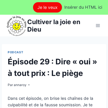
Aller
Je le veux
Insérer du HTML ici
au
contenu
Cultiver la joie en
Dieu
PODCAST
Épisode 29 : Dire « oui »
à tout prix : Le piège
Par
annaroy
Dans cet épisode, on brise les chaînes de la
culpabilité et de la fausse soumission. Je te