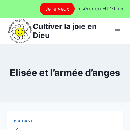
Aller
Je le veux
Insérer du HTML ici
au
contenu
Cultiver la joie en
Dieu
Elisée et l’armée d’anges
PODCAST