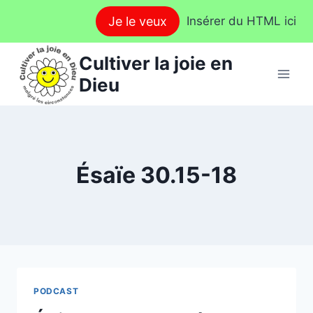
Aller
Je le veux
Insérer du HTML ici
au
contenu
Cultiver la joie en
Dieu
Ésaïe 30.15-18
PODCAST