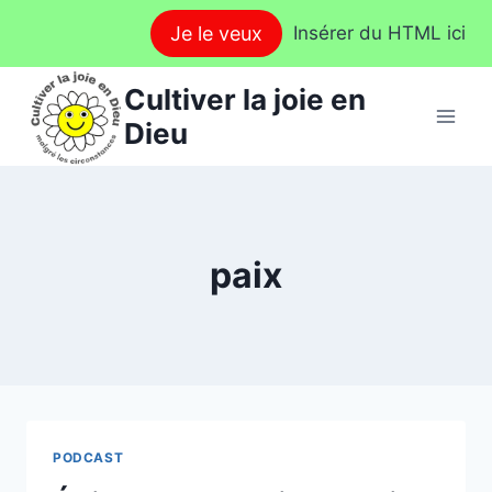
Aller
Je le veux
Insérer du HTML ici
au
contenu
Cultiver la joie en
Dieu
paix
PODCAST