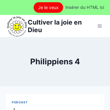
Aller
Je le veux
Insérer du HTML ici
au
contenu
Cultiver la joie en
Dieu
Philippiens 4
PODCAST