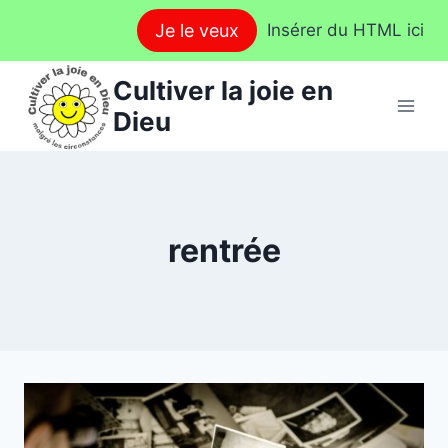
Aller
Je le veux
Insérer du HTML ici
au
contenu
Cultiver la joie en
Dieu
rentrée