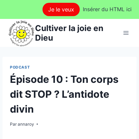
Aller
Je le veux
Insérer du HTML ici
au
contenu
Cultiver la joie en
Dieu
PODCAST
Épisode 10 : Ton corps
dit STOP ? L’antidote
divin
Par
annaroy