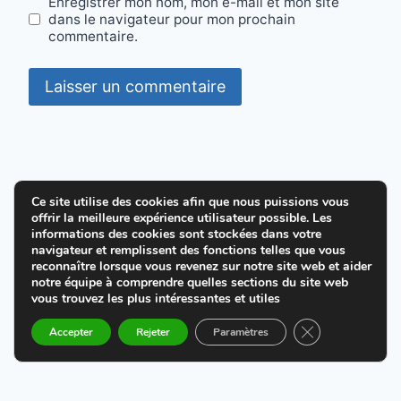
Enregistrer mon nom, mon e-mail et mon site
exemple 1€. Dans notre cas, on dira que c’est le
dans le navigateur pour mon prochain
perfectionnisme. La pièce a deux faces. Il en est
commentaire.
de même avec le perfectionnisme. Face A : trop
exigeant, perte de temps, contrôle et la Face B :
travail bien fait, on n’a pas besoin de passer
derrière pour vérifier la qualité.
Mon mari n’avait pas confiance dans mes
capacités pour laver les sols correctement. Donc,
Ce site utilise des cookies afin que nous puissions vous
offrir la meilleure expérience utilisateur possible. Les
nous avions trouvé un accord qui nous convenait
© 2026 Cultiver la joie en Dieu - Thème
informations des cookies sont stockées dans votre
à tous deux : je lui laissais cette responsabilité et
navigateur et remplissent des fonctions telles que vous
WordPress par
Kadence WP
reconnaître lorsque vous revenez sur notre site web et aider
j’en profitais pour faire autre chose, dans une
notre équipe à comprendre quelles sections du site web
autre pièce. Il était moins anxieux et moi,
Politique de confidentialité
vous trouvez les plus intéressantes et utiles
soulagée de ne pas être critiquée.
Fermer la banni
Conditions Générales de vente
Accepter
Rejeter
Paramètres
b) Montrez-vous le plus fiable possible