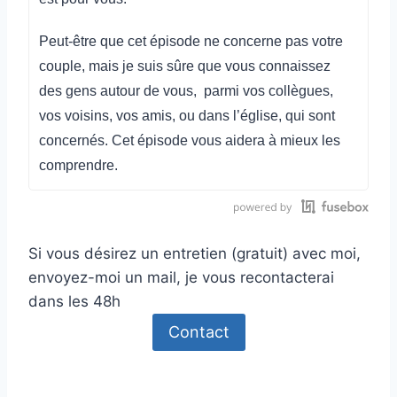
Peut-être que cet épisode ne concerne pas votre
couple, mais je suis sûre que vous connaissez
des gens autour de vous, parmi vos collègues,
vos voisins, vos amis, ou dans l’église, qui sont
concernés. Cet épisode vous aidera à mieux les
comprendre.
Aujourd’hui nous allons parler du contrôle, en
analysant deux types de personnes.
Si vous désirez un entretien (gratuit) avec moi,
Premièrement, l’hyper-contrôlant, puis une
envoyez-moi un mail, je vous recontacterai
personne ayant des TOC. Tous les deux
dans les 48h
contrôlent leur environnement pour se sentir bien
Contact
et non par désir de faire souffrir l’autre.
A. L’hyper-contrôlant