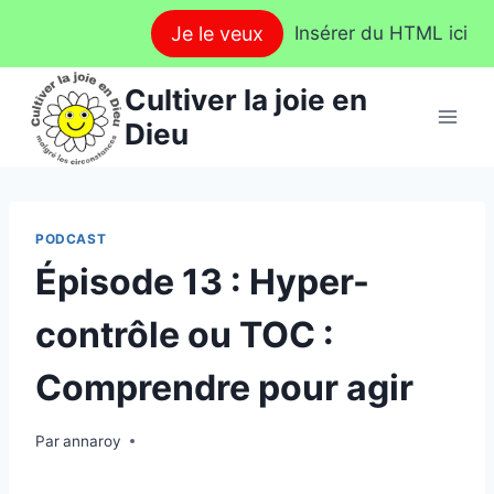
Aller
Je le veux
Insérer du HTML ici
au
contenu
Cultiver la joie en
Dieu
PODCAST
Épisode 13 : Hyper-
contrôle ou TOC :
Comprendre pour agir
Par
annaroy