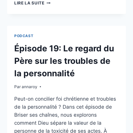
ÉPISODE
LIRE LA SUITE
20
:
GARDER
SA
JOIE
PODCAST
FACE
À
Épisode 19: Le regard du
L’INGRATITUDE,
LE
Père sur les troubles de
SECRET
DE
la personnalité
JÉSUS
ET
Par
annaroy
LES
10
Peut-on concilier foi chrétienne et troubles
LÉPREUX
de la personnalité ? Dans cet épisode de
Briser ses chaînes, nous explorons
comment Dieu sépare la valeur de la
personne de la toxicité de ses actes. À