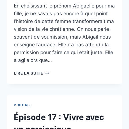
En choisissant le prénom Abigaëlle pour ma
fille, je ne savais pas encore à quel point
l’histoire de cette femme transformerait ma
vision de la vie chrétienne. On nous parle
souvent de soumission, mais Abigail nous
enseigne l’audace. Elle n’a pas attendu la
permission pour faire ce qui était juste. Elle
a agi alors que…
ÉPISODE
LIRE LA SUITE
18
:
L’AUDACE
D’ABIGAIL
:
PODCAST
SAUVER
SA
Épisode 17 : Vivre avec
FAMILLE