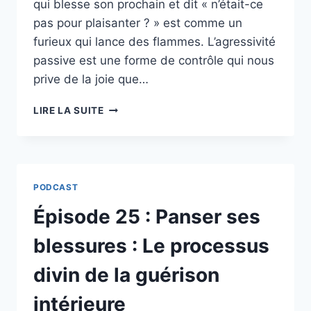
qui blesse son prochain et dit « n’était-ce
pas pour plaisanter ? » est comme un
furieux qui lance des flammes. L’agressivité
passive est une forme de contrôle qui nous
prive de la joie que…
ÉPISODE
LIRE LA SUITE
26
:
BOUDERIES,
SARCASMES
ET
PODCAST
NON-
DITS
Épisode 25 : Panser ses
:
LE
blessures : Le processus
GUIDE
CHRÉTIEN
divin de la guérison
POUR
EN
intérieure