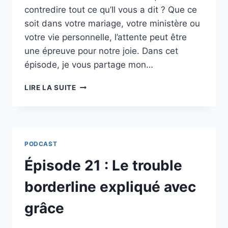
contredire tout ce qu’Il vous a dit ? Que ce
soit dans votre mariage, votre ministère ou
votre vie personnelle, l’attente peut être
une épreuve pour notre joie. Dans cet
épisode, je vous partage mon…
ÉPISODE
LIRE LA SUITE
22
:
DIEU
A-
T-
PODCAST
IL
OUBLIÉ
Épisode 21 : Le trouble
SES
PROMESSES
borderline expliqué avec
?
grâce