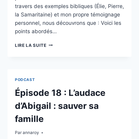
travers des exemples bibliques (Élie, Pierre,
la Samaritaine) et mon propre témoignage
personnel, nous découvrons que : Voici les
points abordés…
ÉPISODE
LIRE LA SUITE
19:
LE
REGARD
DU
PÈRE
PODCAST
SUR
LES
Épisode 18 : L’audace
TROUBLES
DE
d’Abigail : sauver sa
LA
PERSONNALITÉ
famille
Par
annaroy