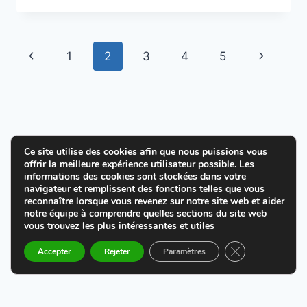
:
AIDER
SON
Navigation
Page
Page
1
2
3
4
5
ENFANT
FACE
de
précédente
suivante
À
LA
page
MANIPULATION
Ce site utilise des cookies afin que nous puissions vous
offrir la meilleure expérience utilisateur possible. Les
© 2026 Cultiver la joie en Dieu - Thème
informations des cookies sont stockées dans votre
navigateur et remplissent des fonctions telles que vous
WordPress par
Kadence WP
reconnaître lorsque vous revenez sur notre site web et aider
notre équipe à comprendre quelles sections du site web
Politique de confidentialité
vous trouvez les plus intéressantes et utiles
Fermer la banni
Conditions Générales de vente
Accepter
Rejeter
Paramètres