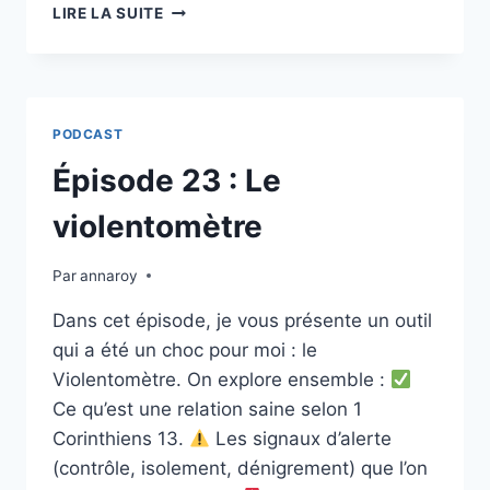
ÉPISODE
LIRE LA SUITE
24
:
SUPPORTER
OU
PERMETTRE
PODCAST
:
SORTIR
Épisode 23 : Le
DU
RÔLE
violentomètre
DE
SAUVEUR
Par
annaroy
POUR
RETROUVER
Dans cet épisode, je vous présente un outil
SA
qui a été un choc pour moi : le
JOIE.
Violentomètre. On explore ensemble :
Ce qu’est une relation saine selon 1
Corinthiens 13.
Les signaux d’alerte
(contrôle, isolement, dénigrement) que l’on