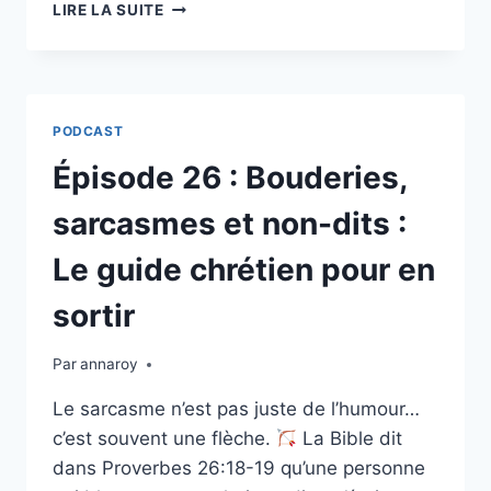
ÉPISODE
LIRE LA SUITE
27
:
FAIRE
CONFIANCE
AU
PODCAST
TIMING
DE
Épisode 26 : Bouderies,
DIEU,
QUAND
sarcasmes et non-dits :
LA
JOIE
Le guide chrétien pour en
SEMBLE
IMPOSSIBLE
sortir
Par
annaroy
Le sarcasme n’est pas juste de l’humour…
c’est souvent une flèche.
La Bible dit
dans Proverbes 26:18-19 qu’une personne