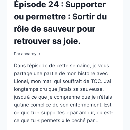
LE
Épisode 24 : Supporter
PROCESSUS
DIVIN
ou permettre : Sortir du
DE
LA
rôle de sauveur pour
GUÉRISON
INTÉRIEURE
retrouver sa joie.
Par
annaroy
Dans l’épisode de cette semaine, je vous
partage une partie de mon histoire avec
Lionel, mon mari qui souffrait de TOC. J’ai
longtemps cru que j’étais sa sauveuse,
jusqu’à ce que je comprenne que je n’étais
qu’une complice de son enfermement. Est-
ce que tu « supportes » par amour, ou est-
ce que tu « permets » le péché par…