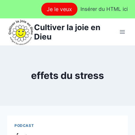
Aller
Je le veux
Insérer du HTML ici
au
contenu
Cultiver la joie en
Dieu
effets du stress
PODCAST