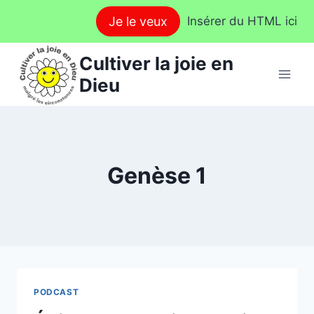
Aller
Je le veux
Insérer du HTML ici
au
contenu
Cultiver la joie en
Dieu
Genèse 1
PODCAST