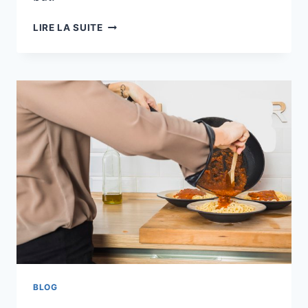
LE
LIRE LA SUITE
BONHEUR
C’EST
L’ARRIVÉE
OU
LE
VOYAGE
?
BLOG