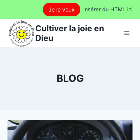
Aller
Je le veux
Insérer du HTML ici
au
contenu
Cultiver la joie en
Dieu
BLOG