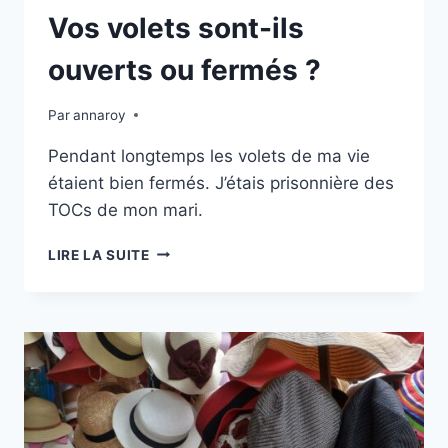
Vos volets sont-ils
ouverts ou fermés ?
Par
annaroy
Pendant longtemps les volets de ma vie
étaient bien fermés. J’étais prisonnière des
TOCs de mon mari.
VOS
LIRE LA SUITE
VOLETS
SONT-
ILS
OUVERTS
OU
FERMÉS
?