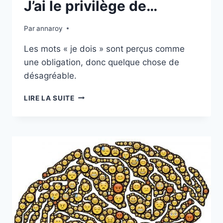
J’ai le privilège de…
Par
annaroy
Les mots « je dois » sont perçus comme
une obligation, donc quelque chose de
désagréable.
J’AI
LIRE LA SUITE
LE
PRIVILÈGE
DE…