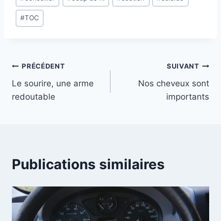
de
#
TOC
la
publication :
Navigation
PRÉCÉDENT
SUIVANT
Le sourire, une arme
Nos cheveux sont
de
redoutable
importants
l’article
Publications similaires